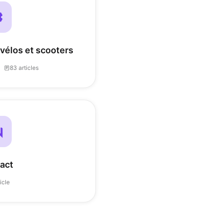
 vélos et scooters
83 articles
act
ticle