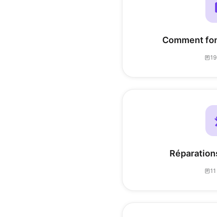
Comment fon
19
Réparations
11