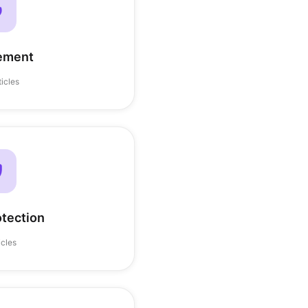
ement
ticles
otection
icles