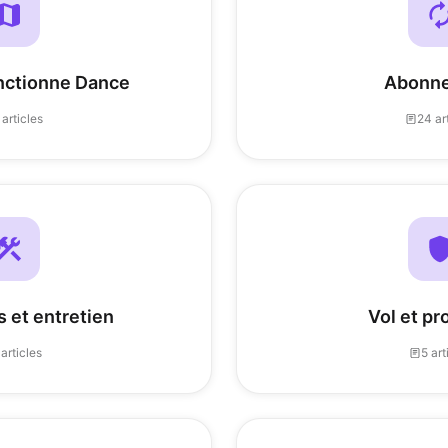
ctionne Dance
Abonn
 articles
24 ar
 et entretien
Vol et pr
 articles
5 art